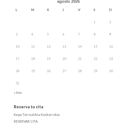
agosto 2026
L
M
X
J
V
S
D
1
2
3
4
5
6
7
8
9
10
11
12
13
14
15
16
17
18
19
20
21
22
23
24
25
26
27
28
29
30
31
« Nov
Reserva tu cita
Kepa Torrealdea Koskorrotza
RESERVAR CITA