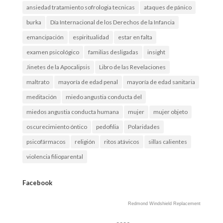
ansiedad tratamiento sofrologia tecnicas
ataques de pánico
burka
Día Internacional de los Derechos de la Infancia
emancipación
espiritualidad
estar en falta
examen psicológico
familias desligadas
insight
Jinetes de la Apocalipsis
Libro de las Revelaciones
maltrato
mayoría de edad penal
mayoría de edad sanitaria
meditación
miedo angustia conducta del
miedos angustia conducta humana
mujer
mujer objeto
oscurecimiento óntico
pedofilia
Polaridades
psicofármacos
religión
ritos atávicos
sillas calientes
violencia filioparental
Facebook
Redmond Windshield Replacement