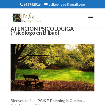
695752516
psikebilbao@gmail.com
ATENCIÓN PSICOLÓGIGA
(
Psicólogo en Bilbao
)
Bienvenida/o a
PSIKE Psicología Clínica –