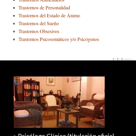
Trastornos de Personalidad
Trastornos del Estado de Ánimo
Trastornos del Sueño
Trastornos Obsesivos
Trastornos Psicosomáticos y/o Psicógenos
5
/
5
(
5
votos
)
Psicólogo Clínico (titulación oficial