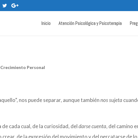
Inicio
Atención Psicológica y Psicoterapia
Preg
y Crecimiento Personal
“aquello”, nos puede separar, aunque también
nos sujeta
cuand
 de cada cual, de la curiosidad, del
darse cuenta
, del camino e
o crear, de la expresión del movimiento y del percatarse de l