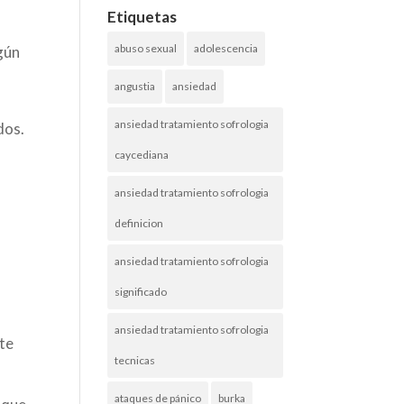
Etiquetas
abuso sexual
adolescencia
gún
angustia
ansiedad
ansiedad tratamiento sofrologia
dos.
caycediana
ansiedad tratamiento sofrologia
definicion
ansiedad tratamiento sofrologia
s
significado
ansiedad tratamiento sofrologia
nte
tecnicas
ataques de pánico
burka