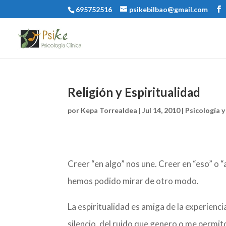
695752516
psikebilbao@gmail.com
Religión y Espiritualidad
por
Kepa Torrealdea
|
Jul 14, 2010
|
Psicología 
Creer “en algo” nos une. Creer en “eso” o 
hemos podido mirar de otro modo.
La espiritualidad es amiga de la experiencia
silencio, del ruido que genero o me permit