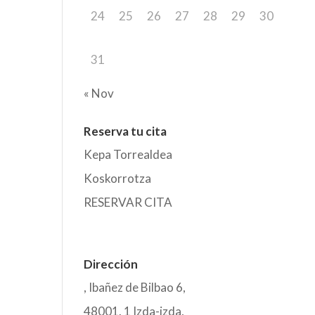
24
25
26
27
28
29
30
31
« Nov
Reserva tu cita
Kepa Torrealdea
Koskorrotza
RESERVAR CITA
Dirección
,
Ibañez de Bilbao 6,
48001. 1 Izda-izda
,