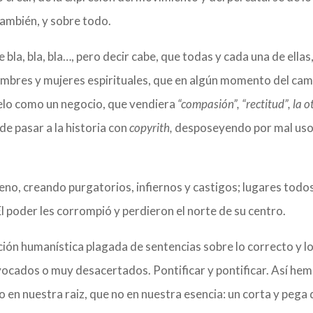
también, y sobre todo.
 bla, bla, bla…, pero decir cabe, que todas y cada una de ellas
ombres y mujeres espirituales, que en algún momento del ca
selo como un negocio, que vendiera
“compasión”, “rectitud”, la o
 de pasar a la historia con
copyrith,
desposeyendo por mal uso
no, creando purgatorios, infiernos y castigos; lugares todo
l poder les corrompió y perdieron el norte de su centro.
ión humanística plagada de sentencias sobre lo correcto y l
ocados o muy desacertados. Pontificar y pontificar. Así he
en nuestra raiz, que no en nuestra esencia: un corta y pega 