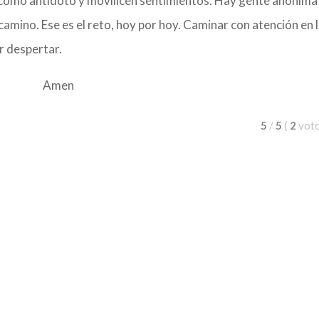
como antídoto y movilicen sentimientos. Hay gente anónima
camino. Ese es el reto, hoy por hoy. Caminar con atención en 
r despertar.
Amen
5
/
5
(
2
vot