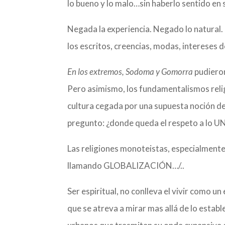
lo bueno y lo malo…sin haberlo sentido en si
Negada la experiencia. Negado lo natural
los escritos, creencias, modas, intereses d
En los extremos, Sodoma y Gomorra
pudieron
Pero asimismo, los fundamentalismos relig
cultura cegada por una supuesta noción d
pregunto: ¿donde queda el respeto a lo U
Las religiones monoteistas, especialmente
llamando GLOBALIZACIÓN…/..
Ser espiritual, no conlleva el vivir como u
que se atreva a mirar mas allá de lo estab