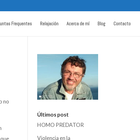
untas Frequentes
Relajación
Acerca de mí
Blog
Contacto
o no
Últimos post
HOMO PREDATOR
n
Violencia en la
o que