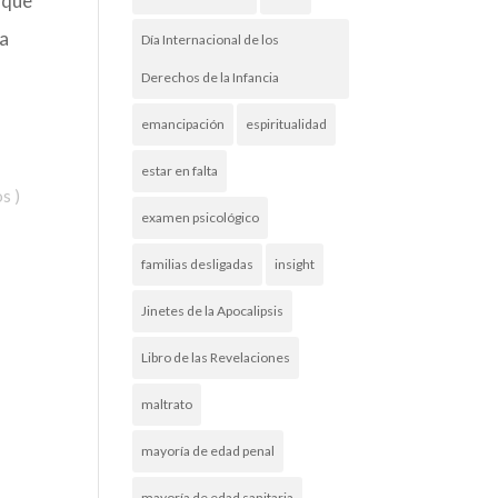
 que
la
Día Internacional de los
Derechos de la Infancia
emancipación
espiritualidad
estar en falta
os
)
examen psicológico
familias desligadas
insight
Jinetes de la Apocalipsis
Libro de las Revelaciones
maltrato
mayoría de edad penal
mayoría de edad sanitaria