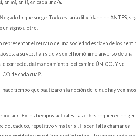
, en mi, en ti, en cada uno/a.
. Negado lo que surge. Todo estaría dilucidado de ANTES, se
e un signo u otro.
 representar el retrato de una sociedad esclava de los senti
iosos, a su vez, han sido y son el homónimo anverso de una
e lo correcto, del mandamiento, del camino ÚNICO. Y yo
NICO de cada cual?.
, hace tiempo que bautizaron la noción de lo que hay venimo
n ermitaño. En los tiempos actuales, las urbes requieren de ge
lecido, caduco, repetitivo y material. Hacen falta chamanes