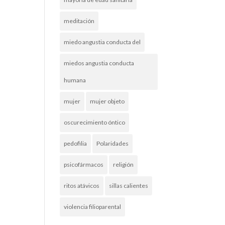
meditación
miedo angustia conducta del
miedos angustia conducta
humana
mujer
mujer objeto
oscurecimiento óntico
pedofilia
Polaridades
psicofármacos
religión
ritos atávicos
sillas calientes
violencia filioparental