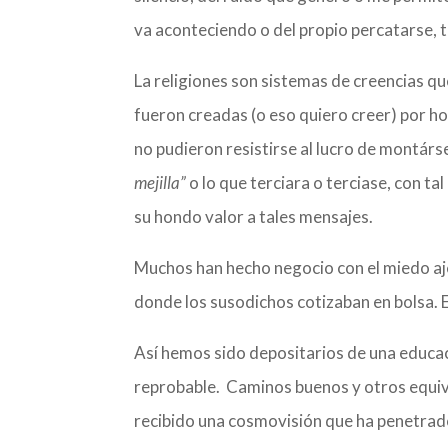
va aconteciendo o del propio percatarse, 
La religiones son sistemas de creencias que
fueron creadas (o eso quiero creer) por h
no pudieron resistirse al lucro de montár
mejilla”
o lo que terciara o terciase, con tal
su hondo valor a tales mensajes.
Muchos han hecho negocio con el miedo aje
donde los susodichos cotizaban en bolsa. E
Así hemos sido depositarios de una educac
reprobable. Caminos buenos y otros equiv
recibido una cosmovisión que ha penetrado 