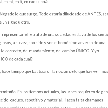
, en mi, en ti, en cada uno/a.
. Negado lo que surge. Todo estaría dilucidado de ANTES, se
e un signo u otro.
 representar el retrato de una sociedad esclava de los senti
iosos, a su vez, han sido y son el homónimo anverso de una
e lo correcto, del mandamiento, del camino ÚNICO. Y yo
NICO de cada cual?.
, hace tiempo que bautizaron la noción de lo que hay venimo
n ermitaño. En los tiempos actuales, las urbes requieren de ge
lecido, caduco, repetitivo y material. Hacen falta chamanes