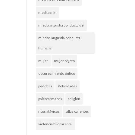
meditación
miedo angustia conducta del
miedos angustia conducta
humana
mujer
mujer objeto
oscurecimiento óntico
pedofilia
Polaridades
psicofármacos
religión
ritos atávicos
sillas calientes
violencia filioparental