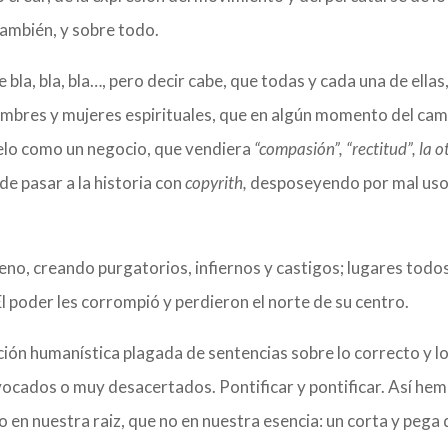
también, y sobre todo.
 bla, bla, bla…, pero decir cabe, que todas y cada una de ellas
ombres y mujeres espirituales, que en algún momento del ca
selo como un negocio, que vendiera
“compasión”, “rectitud”, la o
 de pasar a la historia con
copyrith,
desposeyendo por mal uso
no, creando purgatorios, infiernos y castigos; lugares todo
l poder les corrompió y perdieron el norte de su centro.
ión humanística plagada de sentencias sobre lo correcto y l
ocados o muy desacertados. Pontificar y pontificar. Así he
en nuestra raiz, que no en nuestra esencia: un corta y pega 