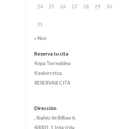
24
25
26
27
28
29
30
31
« Nov
Reserva tu cita
Kepa Torrealdea
Koskorrotza
RESERVAR CITA
Dirección
,
Ibañez de Bilbao 6,
48001. 1 Izda-izda
,