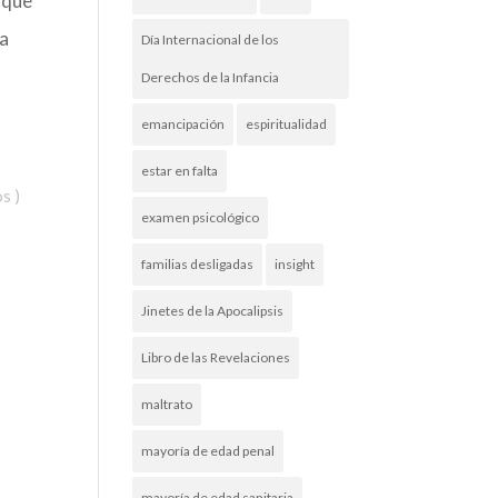
 que
la
Día Internacional de los
Derechos de la Infancia
emancipación
espiritualidad
estar en falta
os
)
examen psicológico
familias desligadas
insight
Jinetes de la Apocalipsis
Libro de las Revelaciones
maltrato
mayoría de edad penal
mayoría de edad sanitaria