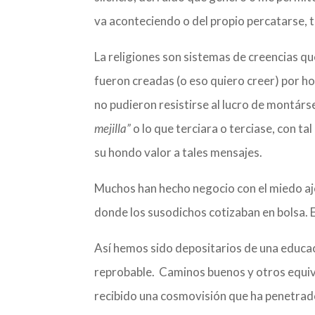
va aconteciendo o del propio percatarse, 
La religiones son sistemas de creencias que
fueron creadas (o eso quiero creer) por h
no pudieron resistirse al lucro de montár
mejilla”
o lo que terciara o terciase, con tal
su hondo valor a tales mensajes.
Muchos han hecho negocio con el miedo aje
donde los susodichos cotizaban en bolsa. E
Así hemos sido depositarios de una educac
reprobable. Caminos buenos y otros equiv
recibido una cosmovisión que ha penetrado 