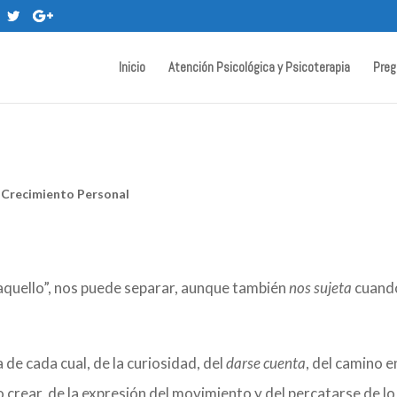
Inicio
Atención Psicológica y Psicoterapia
Preg
y Crecimiento Personal
“aquello”, nos puede separar, aunque también
nos sujeta
cuand
 de cada cual, de la curiosidad, del
darse cuenta
, del camino e
o crear, de la expresión del movimiento y del percatarse de l