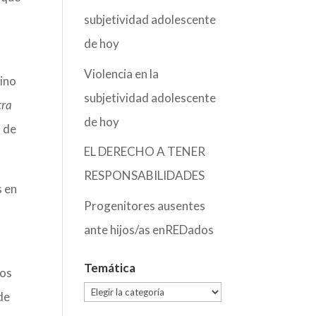
subjetividad adolescente
de hoy
,
Violencia en la
mino
subjetividad adolescente
tra
de hoy
 de
EL DERECHO A TENER
RESPONSABILIDADES
s en
Progenitores ausentes
ante hijos/as enREDados
o
Temática
mos
Temática
de