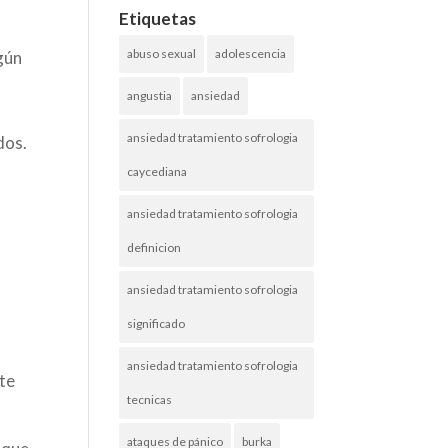
Etiquetas
abuso sexual
adolescencia
gún
angustia
ansiedad
ansiedad tratamiento sofrologia
dos.
caycediana
ansiedad tratamiento sofrologia
definicion
ansiedad tratamiento sofrologia
s
significado
ansiedad tratamiento sofrologia
nte
tecnicas
ataques de pánico
burka