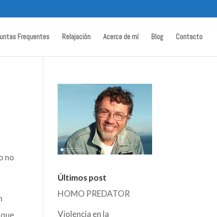
untas Frequentes
Relajación
Acerca de mí
Blog
Contacto
o no
Últimos post
HOMO PREDATOR
n
Violencia en la
o que