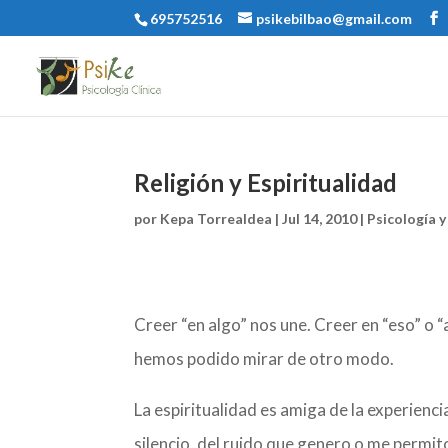
695752516
psikebilbao@gmail.com
Religión y Espiritualidad
por
Kepa Torrealdea
|
Jul 14, 2010
|
Psicología 
Creer “en algo” nos une. Creer en “eso” o 
hemos podido mirar de otro modo.
La espiritualidad es amiga de la experiencia
silencio, del ruido que genero o me permit