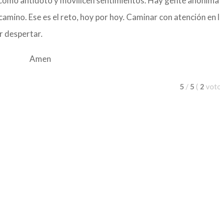
como antídoto y movilicen sentimientos. Hay gente anónima
camino. Ese es el reto, hoy por hoy. Caminar con atención en 
r despertar.
Amen
5
/
5
(
2
vot