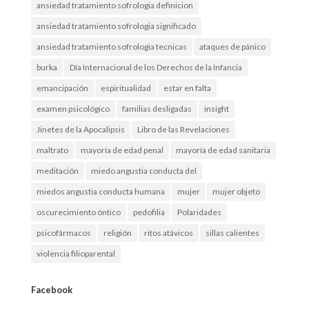
ansiedad tratamiento sofrologia definicion
ansiedad tratamiento sofrologia significado
ansiedad tratamiento sofrologia tecnicas
ataques de pánico
burka
Día Internacional de los Derechos de la Infancia
emancipación
espiritualidad
estar en falta
examen psicológico
familias desligadas
insight
Jinetes de la Apocalipsis
Libro de las Revelaciones
maltrato
mayoría de edad penal
mayoría de edad sanitaria
meditación
miedo angustia conducta del
miedos angustia conducta humana
mujer
mujer objeto
oscurecimiento óntico
pedofilia
Polaridades
psicofármacos
religión
ritos atávicos
sillas calientes
violencia filioparental
Facebook