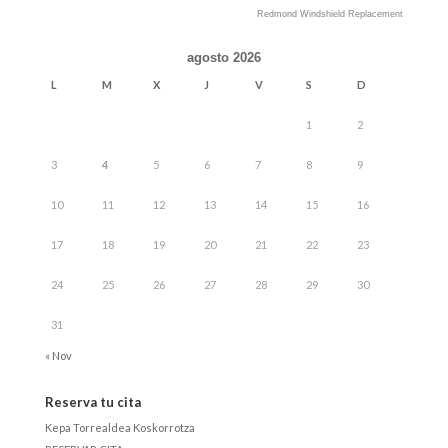
Redmond Windshield Replacement
agosto 2026
L
M
X
J
V
S
D
1
2
3
4
5
6
7
8
9
10
11
12
13
14
15
16
17
18
19
20
21
22
23
24
25
26
27
28
29
30
31
« Nov
Reserva tu cita
Kepa Torrealdea Koskorrotza