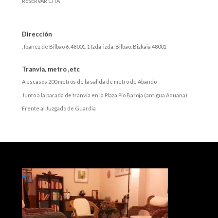
RESERVAR CITA
Dirección
,
Ibañez de Bilbao 6, 48001. 1 Izda-izda
,
Bilbao
,
Bizkaia
48001
Tranvia, metro ,etc
A escasos 200 metros de la salida de metro de Abando
Junto a la parada de tranvía en la Plaza Pío Baroja (antigua Aduana)
Frente al Juzgado de Guardia