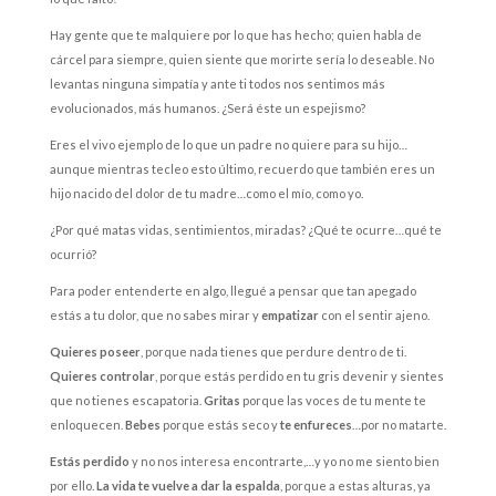
Hay gente que te malquiere por lo que has hecho; quien habla de
cárcel para siempre, quien siente que morirte sería lo deseable. No
levantas ninguna simpatía y ante ti todos nos sentimos más
evolucionados, más humanos. ¿Será éste un espejismo?
Eres el vivo ejemplo de lo que un padre no quiere para su hijo…
aunque mientras tecleo esto último, recuerdo que también eres un
hijo nacido del dolor de tu madre…como el mío, como yo.
¿Por qué matas vidas, sentimientos, miradas? ¿Qué te ocurre…qué te
ocurrió?
Para poder entenderte en algo, llegué a pensar que tan apegado
estás a tu dolor, que no sabes mirar y
empatizar
con el sentir ajeno.
Quieres poseer
, porque nada tienes que perdure dentro de ti.
Quieres controlar
, porque estás perdido en tu gris devenir y sientes
que no tienes escapatoria.
Gritas
porque las voces de tu mente te
enloquecen.
Bebes
porque estás seco y
te enfureces
…por no matarte.
Estás perdido
y no nos interesa encontrarte,…y yo no me siento bien
por ello.
La vida te vuelve a dar la espalda
, porque a estas alturas, ya