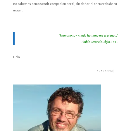
no sabemos como sentir compasión por ti, sin dañar el recuerdo de tu
mujer.
“Humano soy y nada humano me es ajeno…”
Plubio Terencio. Siglo II a.C.
Hola
5
/
5
(
1
voto
)