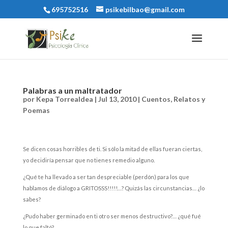
695752516
psikebilbao@gmail.com
Palabras a un maltratador
por
Kepa Torrealdea
|
Jul 13, 2010
|
Cuentos, Relatos y
Poemas
Se dicen cosas horribles de ti. Si sólo la mitad de ellas fueran ciertas,
yo decidiría pensar que no tienes remedio alguno.
¿Qué te ha llevado a ser tan despreciable (perdón) para los que
hablamos de diálogo a GRITOSSS!!!!!…? Quizás las circunstancias… ¿lo
sabes?
¿Pudo haber germinado en ti otro ser menos destructivo?… ¿qué fué
lo que faltó?